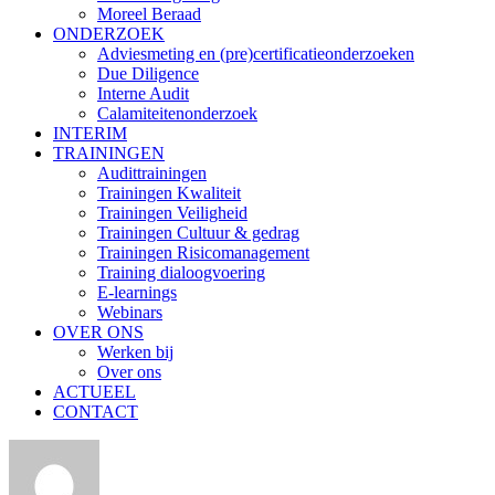
Moreel Beraad
ONDERZOEK
Adviesmeting en (pre)certificatieonderzoeken
Due Diligence
Interne Audit
Calamiteitenonderzoek
INTERIM
TRAININGEN
Audittrainingen
Trainingen Kwaliteit
Trainingen Veiligheid
Trainingen Cultuur & gedrag
Trainingen Risicomanagement
Training dialoogvoering
E-learnings
Webinars
OVER ONS
Werken bij
Over ons
ACTUEEL
CONTACT