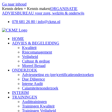
Ga naar inhoud
Kennis delen = Kennis maken
|
ORGANISATIE
ADVIESBUREAU voor zorg, welzijn & onderwijs
078 681 26 80 | info@ckmz.nl
HOME
ADVIES & BEGELEIDING
Kwaliteit
Risicomanagement
Veiligheid
Cultuur & gedrag
Moreel Beraad
ONDERZOEK
Adviesmeting en (pre)certificatieonderzoeken
Due Diligence
Interne Audit
Calamiteitenonderzoek
INTERIM
TRAININGEN
Audittrainingen
Trainingen Kwaliteit
Trainingen Veiligheid