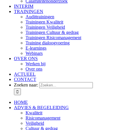
Calamiteitenonderzoek
INTERIM
TRAININGEN
Audittrainingen
Trainingen Kwaliteit
Trainingen Veiligheid
Trainingen Cultuur & gedrag
Trainingen Risicomanagement
Training dialoogvoering
E-learnings
Webinars
OVER ONS
Werken bij
Over ons
ACTUEEL
CONTACT
Zoeken naar:
HOME
ADVIES & BEGELEIDING
Kwaliteit
Risicomanagement
Veiligheid
Cultuur & gedrag