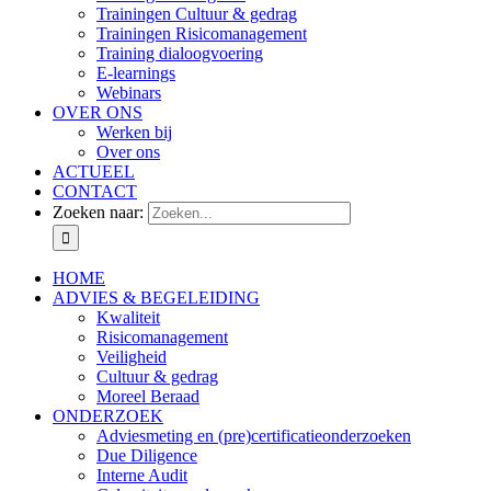
Trainingen Cultuur & gedrag
Trainingen Risicomanagement
Training dialoogvoering
E-learnings
Webinars
OVER ONS
Werken bij
Over ons
ACTUEEL
CONTACT
Zoeken naar:
HOME
ADVIES & BEGELEIDING
Kwaliteit
Risicomanagement
Veiligheid
Cultuur & gedrag
Moreel Beraad
ONDERZOEK
Adviesmeting en (pre)certificatieonderzoeken
Due Diligence
Interne Audit